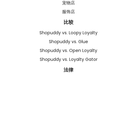
宠物店
服饰店
比较
Shopuddy vs. Loopy Loyalty
Shopuddy vs. Glue
Shopuddy vs. Open Loyalty
Shopuddy vs. Loyalty Gator
法律
条款与细则
私隐政策
追踪我们
©
2026
Shopuddy
. All rights reserved.