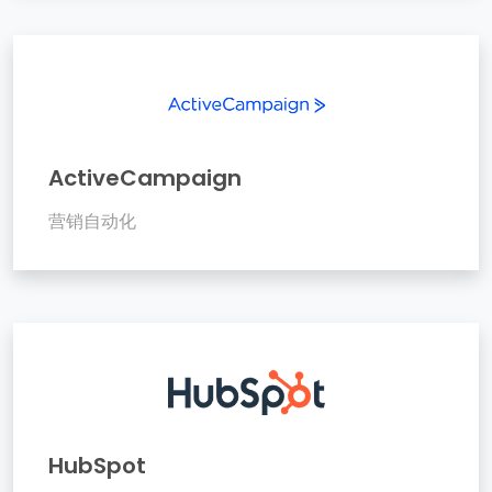
ActiveCampaign
营销自动化
HubSpot