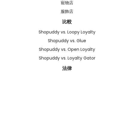
寵物店
服飾店
比較
Shopuddy vs. Loopy Loyalty
Shopuddy vs. Glue
Shopuddy vs. Open Loyalty
Shopuddy vs. Loyalty Gator
法律
條款與細則
私隱政策
追蹤我們
©
2026
Shopuddy
. All rights reserved.