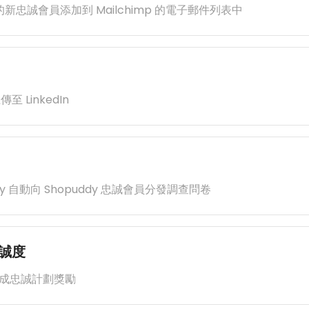
y 的新忠誠會員添加到 Mailchimp 的電子郵件列表中
 LinkedIn
key 自動向 Shopuddy 忠誠會員分發調查問卷
誠度
動生成忠誠計劃獎勵