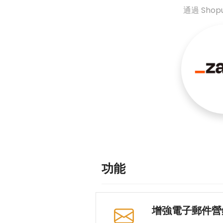
通過 Sho
功能
增強電子郵件營