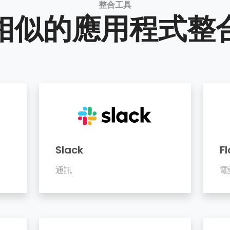
整合工具
相似的應用程式整
Slack
F
通訊
電