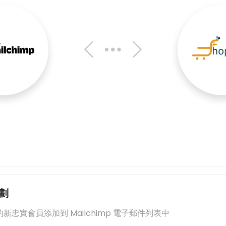
劃
y 的新忠實會員添加到 Mailchimp 電子郵件列表中