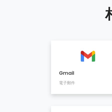
Gmail
電子郵件