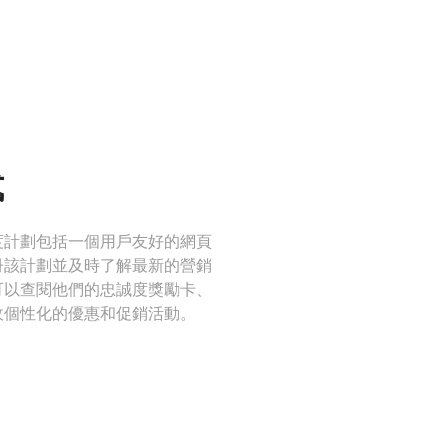
式
度計劃包括一個用戶友好的網頁
冊該計劃並及時了解最新的營銷
可以查閱他們的忠誠度獎勵卡、
收個性化的優惠和促銷活動。