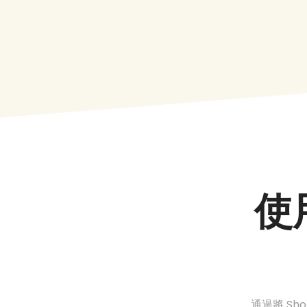
使
通過將 Sh