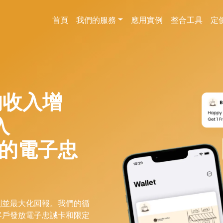
首頁
我們的服務
應用實例
整合工具
定
的收入增
入
y 的電子忠
劃並最大化回報。我們的循
客戶發放電子忠誠卡和限定