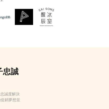
子忠誠
子忠誠度解決
的促銷夢想並