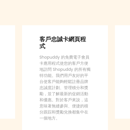
客戶忠誠卡網頁程
式
Shopuddy 的免費電子會員
卡應用程式使您的客戶方便
地訪問 Shopuddy 的所有獨
特功能。我們用戶友好的平
台使客戶能夠輕鬆註冊品牌
忠誠度計劃、管理積分和獎
勵，並了解最新的促銷活動
和優惠。對於客戶來說，這
意味著無縫參與、便捷的積
分跟踪和獎勵兌換都集中在
一個地方。