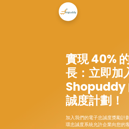
實現 40% 
長：立即加
Shopudd
誠度計劃！
加入我們的電子忠誠度獎勵計
環忠誠度系統允許企業向您的