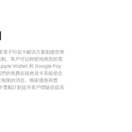
劃
小型企業電子印花卡解決方案創建您專
活動。客戶可以輕鬆地將您的電
 Wallet 和 Google Pay
我們的免費在線會員卡系統使企
達無限的消息、獨家優惠和獎
 的電子獎勵計劃提升客戶體驗並提高