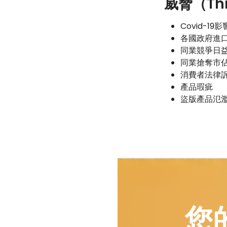
威脅（Th
Covid-1
各國政府進
同業競爭日
同業搶奪市
消費者法律
產品瑕疵
盜版產品氾
您