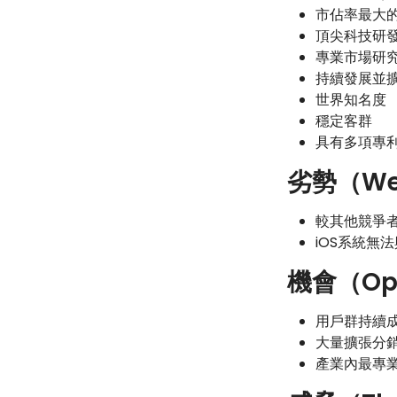
市佔率最大
頂尖科技研
專業市場研
持續發展並
世界知名度
穩定客群
具有多項專
劣勢（We
較其他競爭
iOS系統無
機會（Opp
用戶群持續
大量擴張分
產業內最專