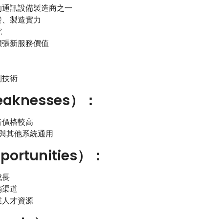
的通訊設備製造商之一
發、製造實力
究
擴張新服務價值
利技術
aknesses）：
者價格較高
法與其他系統通用
ortunities）：
成長
銷渠道
業人才資源