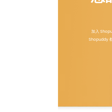
加入 Sh
Shopudd