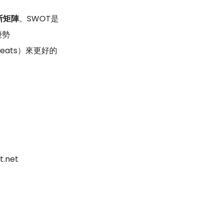
斯矩陣
。SWOT是
優勢
reats）來更好的