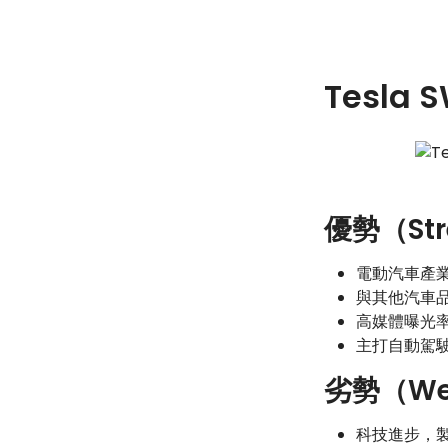
Tesla
優勢（Str
電動汽車產
與其他汽車
高媒體曝光
主打自動駕
劣勢（We
科技進步，