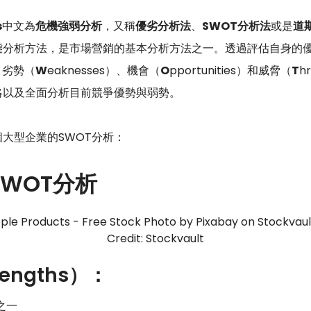
s
中文為
危機強弱分析
，又稱
優劣分析法
、
SWOT分析法
或是
道
態分析方法，是市場營銷的基本分析方法之一。透過評估自身的
）、劣勢（
W
eaknesses）、機會（
O
pportunities）和威脅（
T
h
略以及全面分析目前競爭優勢與弱勢。
大型企業的SWOT分析：
 SWOT分析
Credit: Stockvault
engths）：
之一